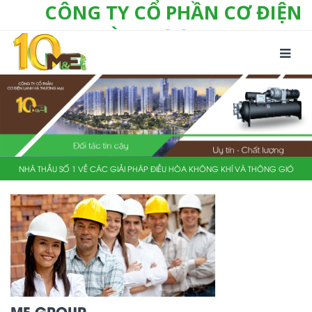
CÔNG TY CỔ PHẦN CƠ ĐIỆN
LẠNH VÀ THƯƠNG MẠI M&E
Số 10/357 Tam Trinh, P. Hoàng Văn Thụ, Q.
Hoàng Mai, TP. Hà Nội
Tel:
+(84-24) 3 632 1295
Hotline:
0904 190 080
Fax:
+(84-24) 3 632 1297
Email:
info@megroup.vn
Website: www.megroup.vn
NHÀ THẦU SỐ 1 VỀ CÁC GIẢI PHÁP ĐIỀU HÒA KHÔNG KHÍ VÀ THÔNG GIÓ
ME GROUP