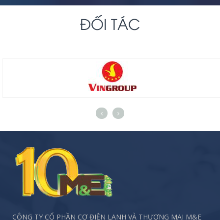
ĐỐI TÁC
CÔNG TY CỔ PHẦN CƠ ĐIỆN LẠNH VÀ THƯƠNG MẠI M&E