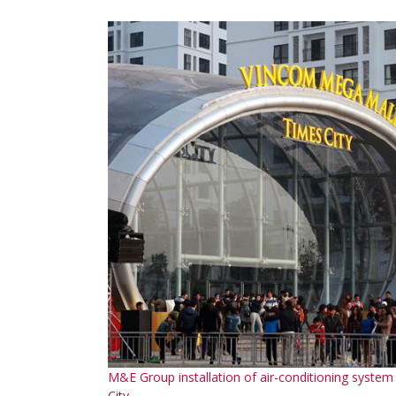
M&E Group installation of air-conditioning syst
City