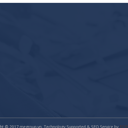
ght © 2017 megroup.vn. Technology Supported & SEO Service by
ECP