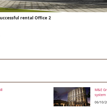
uccessful rental Office 2
,
ll
M&E Gro
system 
06/10/2