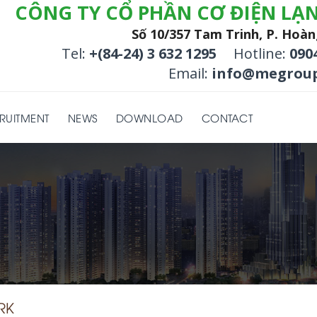
CÔNG TY CỔ PHẦN CƠ ĐIỆN LẠ
Số 10/357 Tam Trinh, P. Hoàn
Tel:
+(84-24) 3 632 1295
Hotline:
090
Email:
info@megroup
RUITMENT
NEWS
DOWNLOAD
CONTACT
RK