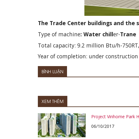
The Trade Center buildings and the s
Type of machine
: Water chill
er-
Trane
Total capacity: 9.2 million Btu/h-750RT
Year of completion: under construction
BÌNH LUẬN
XEM THÊM
Project Vinhome Park Hi
06/10/2017