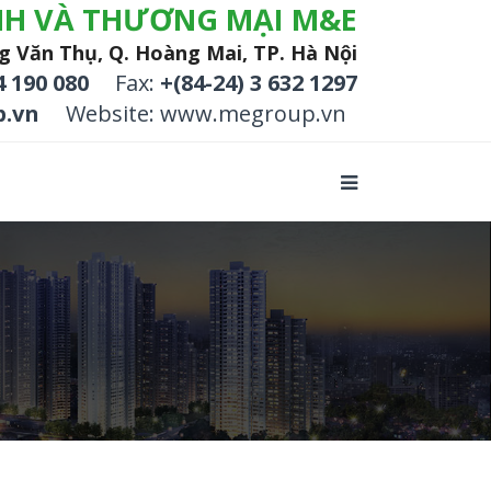
NH VÀ THƯƠNG MẠI M&E
g Văn Thụ, Q. Hoàng Mai, TP. Hà Nội
4 190 080
Fax:
+(84-24) 3 632 1297
.vn
Website: www.megroup.vn