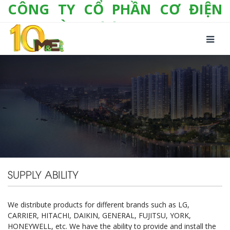
CÔNG TY CỔ PHẦN CƠ ĐIỆN
LẠNH VÀ THƯƠNG MẠI M&E
Số 10/357 Tam Trinh, P. Hoàng Văn Thụ, Q.
Hoàng Mai, TP. Hà Nội
Tel:
+(84-24) 3 632 1295
Hotline:
0904 190 080
Fax:
+(84-24) 3 632 1297
Email:
info@megroup.vn
Website: www.megroup.vn
SUPPLY ABILITY
We distribute products for different brands such as LG,
CARRIER, HITACHI, DAIKIN, GENERAL, FUJITSU, YORK,
HONEYWELL, etc. We have the ability to provide and install the