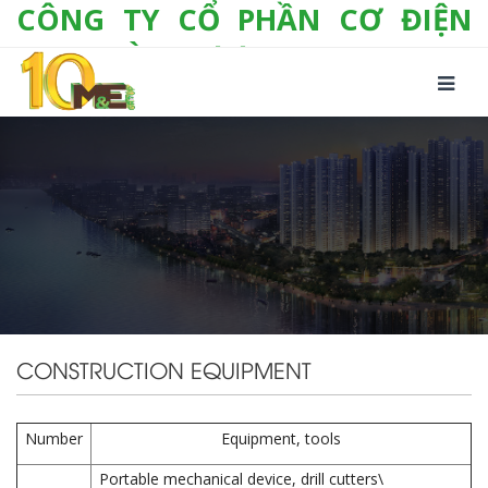
CÔNG TY CỔ PHẦN CƠ ĐIỆN
LẠNH VÀ THƯƠNG MẠI M&E
Số 10/357 Tam Trinh, P. Hoàng Văn Thụ, Q.
Hoàng Mai, TP. Hà Nội
Tel:
+(84-24) 3 632 1295
Hotline:
0904 190 080
Fax:
+(84-24) 3 632 1297
Email:
info@megroup.vn
Website: www.megroup.vn
CONSTRUCTION EQUIPMENT
Number
Equipment, tools
Portable mechanical device, drill cutters\