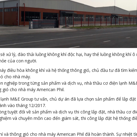
 sẽ xử lý, đào thải luồng không khí độc hại, hay thế luồng không khí 
hỏe của con người.
áy điều hòa không khí và hệ thống thông gió, chủ đầu tư đã tìm kiếm
ió cho nhà máy.
ên nghiệp trong từng sản phẩm và dịch vụ, nhà thầu cơ điện lạnh M&E
g gió cho nhà máy American Phil.
lạnh M&E Group tư vấn, chủ dự án đã lựa chọn sản phẩm để lắp đặt là
hành vào tháng 12/2017.
 tuyệt đối về sản phẩm và dịch vụ thi công lắp đặt, nhà thầu cơ đi
 nghiệm và chuyên môn cao đến giám sát, thi công lắp đặt hệ thống đ
í và thông gió cho nhà máy American Phil đã hoàn thành. Sự nhiệt tìn