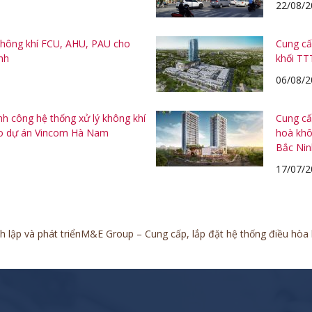
22/08/2
 không khí FCU, AHU, PAU cho
Cung cấ
nh
khối TT
06/08/2
h công hệ thống xử lý không khí
Cung cấ
ho dự án Vincom Hà Nam
hoà khô
Bắc Nin
17/07/2
lập và phát triển
M&E Group – Cung cấp, lắp đặt hệ thống điều hòa k