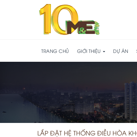
TRANG CHỦ
GIỚI THIỆU
DỰ ÁN
LẮP ĐẶT HỆ THỐNG ĐIỀU HÒA K