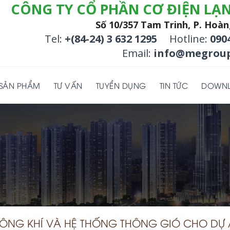
CÔNG TY CỔ PHẦN CƠ ĐIỆN LẠ
Số 10/357 Tam Trinh, P. Hoàn
Tel:
+(84-24) 3 632 1295
Hotline:
090
Email:
info@megroup
SẢN PHẨM
TƯ VẤN
TUYỂN DỤNG
TIN TỨC
DOWN
HÔNG KHÍ VÀ HỆ THỐNG THÔNG GIÓ CHO DỰ 