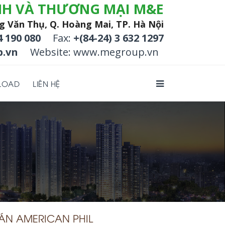
NH VÀ THƯƠNG MẠI M&E
g Văn Thụ, Q. Hoàng Mai, TP. Hà Nội
4 190 080
Fax:
+(84-24) 3 632 1297
.vn
Website: www.megroup.vn
LOAD
LIÊN HỆ
ÁN AMERICAN PHIL