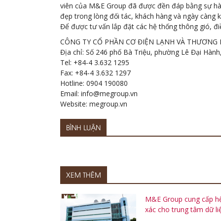
viên của M&E Group đã được đền đáp bằng sự hài l
đẹp trong lòng đối tác, khách hàng và ngày càng k
Để được tư vấn lắp đặt các hệ thống thông gió, đ
CÔNG TY CỔ PHẦN CƠ ĐIỆN LẠNH VÀ THƯƠNG
Địa chỉ: Số 246 phố Bà Triệu, phường Lê Đại Hàn
Tel: +84-4 3.632 1295
Fax: +84-4 3.632 1297
Hotline: 0904 190080
Email: info@megroup.vn
Website: megroup.vn
BÌNH LUẬN
XEM THÊM
M&E Group cung cấp hệ 
xác cho trung tâm dữ li