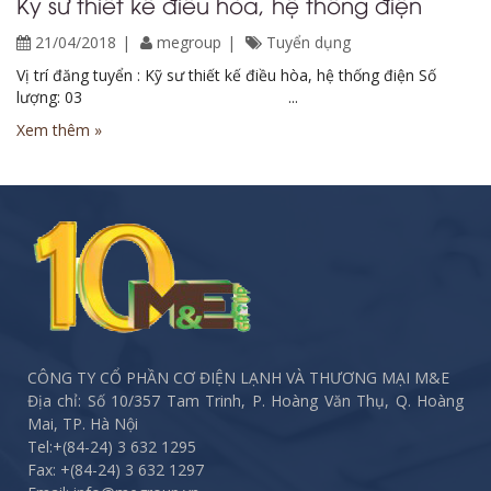
Kỹ sư thiết kế điều hòa, hệ thống điện
21/04/2018
megroup
Tuyển dụng
Vị trí đăng tuyển : Kỹ sư thiết kế điều hòa, hệ thống điện Số
lượng: 03 ...
Xem thêm »
CÔNG TY CỔ PHẦN CƠ ĐIỆN LẠNH VÀ THƯƠNG MẠI M&E
Địa chỉ: Số 10/357 Tam Trinh, P. Hoàng Văn Thụ, Q. Hoàng
Mai, TP. Hà Nội
Tel:
+(84-24) 3 632 1295
Fax:
+(84-24) 3 632 1297