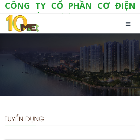
CÔNG TY CỔ PHẦN CƠ ĐIỆN
LẠNH VÀ THƯƠNG MẠI M&E
Số 10/357 Tam Trinh, P. Hoàng Văn Thụ, Q.
Hoàng Mai, TP. Hà Nội
Tel:
+(84-24) 3 632 1295
Hotline:
0904 190 080
Fax:
+(84-24) 3 632 1297
Email:
info@megroup.vn
Website: www.megroup.vn
TUYỂN DỤNG