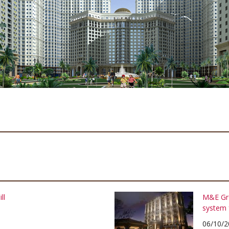
ll
M&E Gro
system 
06/10/2