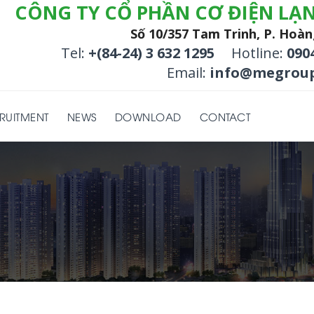
CÔNG TY CỔ PHẦN CƠ ĐIỆN LẠ
Số 10/357 Tam Trinh, P. Hoàn
Tel:
+(84-24) 3 632 1295
Hotline:
090
Email:
info@megroup
RUITMENT
NEWS
DOWNLOAD
CONTACT