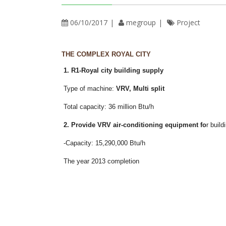
06/10/2017
megroup
Project
THE COMPLEX ROYAL CITY
1.
R1-Royal city building supply
Type of machine:
VRV, Multi split
Total capacity: 36 million Btu/h
2. Provid
e
VRV
a
ir-
c
o
n
d
i
tioning equipmen
t fo
r buil
-Capacity: 15,290,000 Btu/h
The year 2013 completion