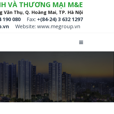
NH VÀ THƯƠNG MẠI M&E
g Văn Thụ, Q. Hoàng Mai, TP. Hà Nội
4 190 080
Fax:
+(84-24) 3 632 1297
.vn
Website: www.megroup.vn