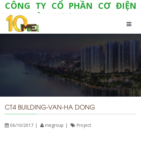
CÔNG TY CỔ PHẦN CƠ ĐIỆN
LẠNH VÀ THƯƠNG MẠI M&E
Số 10/357 Tam Trinh, P. Hoàng Văn Thụ, Q.
Hoàng Mai, TP. Hà Nội
Tel:
+(84-24) 3 632 1295
Hotline:
0904 190 080
Fax:
+(84-24) 3 632 1297
Email:
info@megroup.vn
Website: www.megroup.vn
CT4 BUILDING-VAN-HA DONG
06/10/2017
megroup
Project