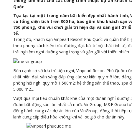
thống làm mát cho các công trình thuộc dự án khách s
Quốc
Tọa lạc tại một trong năm bãi biển đẹp nhất hành tinh,
có tổng diện tích trên 300 ha, bao gồm khu khách sạn và
750 phòng, khu vui chơi giải trí hiện đại và sân golf 27 l
tế.
Trong đó, khách sạn Vinpearl Resort Phú Quốc và quần thể biệ
theo phong cách kiến trúc đương đại, bài trí nội thất tinh tế,
trải nghiệm nghỉ dưỡng sang trọng và gần gũi với thiên nhiên.
Bên cạnh cơ sở lưu trú tiện nghi, Vinpearl Resort Phú Quốc cũ
chất hiện đại, sẵn sàng đáp ứng các sự kiện quy mô lớn, đẳng
phòng hội nghị quy mô 1.500m2; hệ thống sân thể thao, spa đ
5.000 m2…
Vượt qua mọi tiêu chuẩn khắt khe của một dự án nghỉ dưỡng 5
đoàn bất động sản lớn nhất cả nước VinGroup, M&E Group tự t
đồng hành cùng các dự án lớn của VinGroup, đồng thời tiếp tụ
lạnh cung cấp điều hòa không khí và lọc gió cho dự án này.