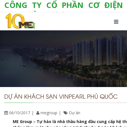
CÔNG TY CỔ PHẦN CƠ ĐIỆN
LẠNH VÀ THƯƠNG MẠI M&E
Số 10/357 Tam Trinh, P. Hoàng Văn Thụ, Q.
Hoàng Mai, TP. Hà Nội
Tel:
+(84-24) 3 632 1295
Hotline:
0904 190 080
Fax:
+(84-24) 3 632 1297
Email:
info@megroup.vn
Website: www.megroup.vn
DỰ ÁN KHÁCH SẠN VINPEARL PHÚ QUỐC
06/10/2017
megroup
Dự án
ME Group – Tự hào là nhà thầu hàng đầu cung cấp hệ th