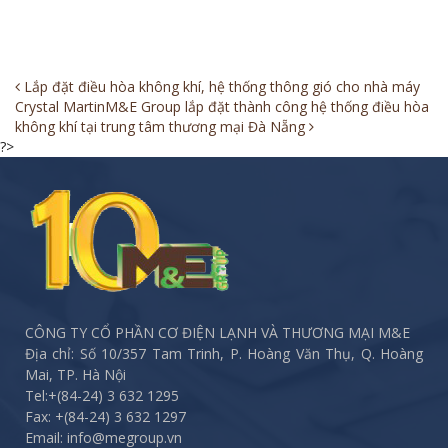
Post
Lắp đặt điều hòa không khí, hệ thống thông gió cho nhà máy
Crystal Martin
M&E Group lắp đặt thành công hệ thống điều hòa
navigation
không khí tại trung tâm thương mại Đà Nẵng
?>
CÔNG TY CỔ PHẦN CƠ ĐIỆN LẠNH VÀ THƯƠNG MẠI M&E
Địa chỉ: Số 10/357 Tam Trinh, P. Hoàng Văn Thụ, Q. Hoàng
Mai, TP. Hà Nội
Tel:
+(84-24) 3 632 1295
Fax:
+(84-24) 3 632 1297
Email: info@megroup.vn