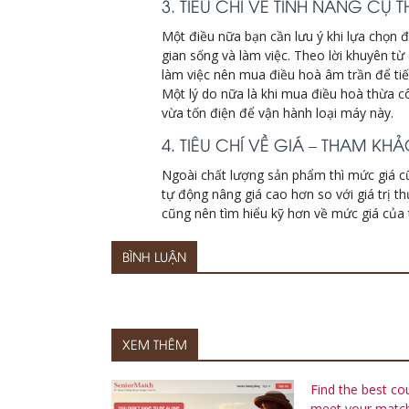
3. TIÊU CHÍ VỀ TÍNH NĂNG CỤ
Một điều nữa bạn cần lưu ý khi lựa chọn
gian sống và làm việc. Theo lời khuyên t
làm việc nên mua điều hoà âm trần để tiết
Một lý do nữa là khi mua điều hoà thừa c
vừa tốn điện để vận hành loại máy này.
4. TIÊU CHÍ VỀ GIÁ – THAM 
Ngoài chất lượng sản phẩm thì mức giá cũ
tự động nâng giá cao hơn so với giá trị t
cũng nên tìm hiểu kỹ hơn về mức giá của
BÌNH LUẬN
XEM THÊM
Find the best co
meet your matc