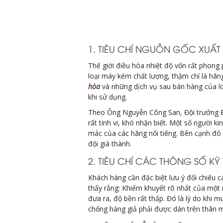
1. TIÊU CHÍ NGUỒN GỐC XUẤT
Thế giới điều hòa nhiệt độ vốn rất phong
loại máy kém chất lượng, thậm chí là hãn
hòa
và những dịch vụ sau bán hàng của lo
khi sử dụng.
Theo Ông Nguyễn Công San, Đội trưởng Đội
rất tinh vi, khó nhận biết. Một số người 
mác của các hãng nổi tiếng. Bên cạnh đó
đội giá thành.
2. TIÊU CHÍ CÁC THÔNG SỐ KỸ
Khách hàng cần đặc biệt lưu ý đối chiếu c
thấy rằng: Khiếm khuyết rõ nhất của mộ
đưa ra, độ bền rất thấp. Đó là lý do khi 
chống hàng giả phải được dán trên thân m