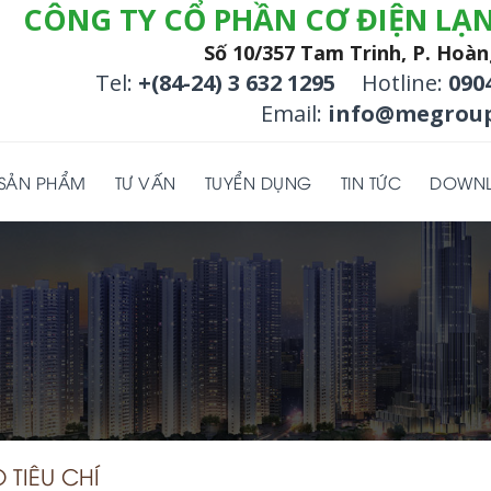
CÔNG TY CỔ PHẦN CƠ ĐIỆN LẠ
Số 10/357 Tam Trinh, P. Hoàn
Tel:
+(84-24) 3 632 1295
Hotline:
090
Email:
info@megroup
SẢN PHẨM
TƯ VẤN
TUYỂN DỤNG
TIN TỨC
DOWN
 TIÊU CHÍ