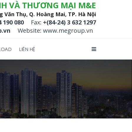
NH VÀ THƯƠNG MẠI M&E
g Văn Thụ, Q. Hoàng Mai, TP. Hà Nội
4 190 080
Fax:
+(84-24) 3 632 1297
.vn
Website: www.megroup.vn
LOAD
LIÊN HỆ