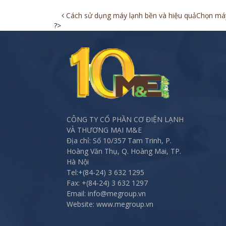
Post
Cách sử dụng máy lạnh bền và hiệu quả
Chọn máy
?>
navigation
CÔNG TY CỔ PHẦN CƠ ĐIỆN LẠNH
VÀ THƯƠNG MẠI M&E
Địa chỉ: Số 10/357 Tam Trinh, P.
Hoàng Văn Thụ, Q. Hoàng Mai, TP.
Hà Nội
Tel:
+(84-24) 3 632 1295
Fax:
+(84-24) 3 632 1297
Email: info@megroup.vn
Website: www.megroup.vn