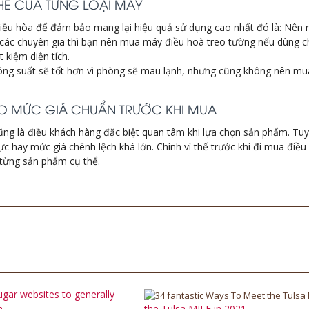
 THỂ CỦA TỪNG LOẠI MÁY
 điều hòa để đảm bảo mang lại hiệu quả sử dụng cao nhất đó là: Nên
ừ các chuyên gia thì bạn nên mua máy điều hoà treo tường nếu dùng 
 kiệm diện tích.
ông suất sẽ tốt hơn vì phòng sẽ mau lạnh, nhưng cũng không nên mua
KHẢO MỨC GIÁ CHUẨN TRƯỚC KHI MUA
ng là điều khách hàng đặc biệt quan tâm khi lựa chọn sản phẩm. Tuy 
hực hay mức giá chênh lệch khá lớn. Chính vì thế trước khi đi mua điề
 từng sản phẩm cụ thể.
ugar websites to generally
h
the Tulsa MILF in 2021