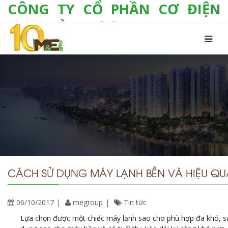
CÔNG TY CỔ PHẦN CƠ ĐIỆN
LẠNH VÀ THƯƠNG MẠI M&E
Số 10/357 Tam Trinh, P. Hoàng Văn Thụ, Q.
Hoàng Mai, TP. Hà Nội
Tel:
+(84-24) 3 632 1295
Hotline:
0904 190 080
Fax:
+(84-24) 3 632 1297
Email:
info@megroup.vn
Website: www.megroup.vn
CÁCH SỬ DỤNG MÁY LẠNH BỀN VÀ HIỆU QU
06/10/2017
megroup
Tin tức
Lựa chọn được một chiếc máy lạnh sao cho phù hợp đã khó, s