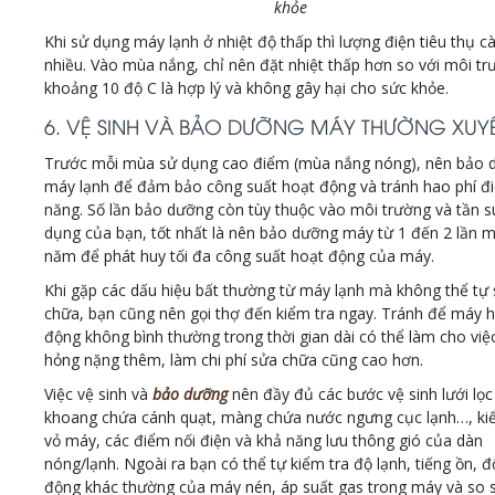
khỏe
Khi sử dụng máy lạnh ở nhiệt độ thấp thì lượng điện tiêu thụ c
nhiều. Vào mùa nắng, chỉ nên đặt nhiệt thấp hơn so với môi t
khoảng 10 độ C là hợp lý và không gây hại cho sức khỏe.
6. VỆ SINH VÀ BẢO DƯỠNG MÁY THƯỜNG XUY
Trước mỗi mùa sử dụng cao điểm (mùa nắng nóng), nên bảo 
máy lạnh để đảm bảo công suất hoạt động và tránh hao phí đ
năng. Số lần bảo dưỡng còn tùy thuộc vào môi trường và tần s
dụng của bạn, tốt nhất là nên bảo dưỡng máy từ 1 đến 2 lần m
năm để phát huy tối đa công suất hoạt động của máy.
Khi gặp các dấu hiệu bất thường từ máy lạnh mà không thể tự
chữa, bạn cũng nên gọi thợ đến kiểm tra ngay. Tránh để máy 
động không bình thường trong thời gian dài có thể làm cho việ
hỏng nặng thêm, làm chi phí sửa chữa cũng cao hơn.
Việc vệ sinh và
bảo dưỡng
nên đầy đủ các bước vệ sinh lưới lọc 
khoang chứa cánh quạt, màng chứa nước ngưng cục lạnh…, ki
vỏ máy, các điểm nối điện và khả năng lưu thông gió của dàn
nóng/lạnh. Ngoài ra bạn có thể tự kiểm tra độ lạnh, tiếng ồn, đ
động khác thường của máy nén, áp suất gas trong máy và so 