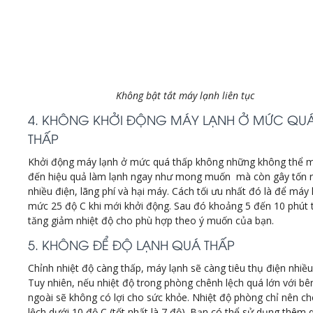
Không bật tắt máy lạnh liên tục
4. KHÔNG KHỞI ĐỘNG MÁY LẠNH Ở MỨC QU
THẤP
Khởi động máy lạnh ở mức quá thấp không những không thể 
đến hiệu quả làm lạnh ngay như mong muốn mà còn gây tốn r
nhiều điện, lãng phí và hại máy. Cách tối ưu nhất đó là để máy 
mức 25 độ C khi mới khởi động. Sau đó khoảng 5 đến 10 phút t
tăng giảm nhiệt độ cho phù hợp theo ý muốn của bạn.
5. KHÔNG ĐỂ ĐỘ LẠNH QUÁ THẤP
Chỉnh nhiệt độ càng thấp, máy lạnh sẽ càng tiêu thụ điện nhiều
Tuy nhiên, nếu nhiệt độ trong phòng chênh lệch quá lớn với bê
ngoài sẽ không có lợi cho sức khỏe. Nhiệt độ phòng chỉ nên c
lệch dưới 10 độ C (tốt nhất là 7 độ). Bạn có thể sử dụng thêm 