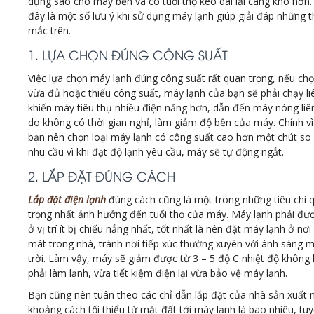
dụng sao cho máy bền và có tuổi thọ kéo dài lại càng khó hơn.
đây là một số lưu ý khi sử dụng máy lạnh giúp giải đáp những 
mắc trên.
1. LỰA CHỌN ĐÚNG CÔNG SUẤT
Việc lựa chọn máy lạnh đúng công suất rất quan trọng, nếu ch
vừa đủ hoặc thiếu công suất, máy lạnh của bạn sẽ phải chạy li
khiến máy tiêu thụ nhiều điện năng hơn, dẫn đến máy nóng liê
do không có thời gian nghỉ, làm giảm độ bền của máy. Chính vì
bạn nên chọn loại máy lạnh có công suất cao hơn một chút so 
nhu cầu vì khi đạt độ lạnh yêu cầu, máy sẽ tự động ngắt.
2. LẮP ĐẶT ĐÚNG CÁCH
Lắp đặt điện lạnh
đúng cách cũng là một trong những tiêu chí 
trọng nhất ảnh hưởng đến tuổi thọ của máy. Máy lạnh phải đư
ở vị trí ít bị chiếu nắng nhất, tốt nhất là nên đặt máy lạnh ở nơ
mát trong nhà, tránh nơi tiếp xúc thường xuyên với ánh sáng 
trời. Làm vậy, máy sẽ giảm được từ 3 – 5 độ C nhiệt độ không 
phải làm lạnh, vừa tiết kiệm điện lại vừa bảo vệ máy lạnh.
Bạn cũng nên tuân theo các chỉ dẫn lắp đặt của nhà sản xuất 
khoảng cách tối thiểu từ mặt đất tới máy lạnh là bao nhiêu, tuy