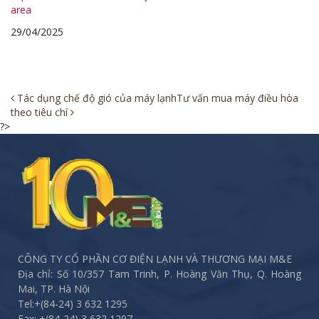
area
29/04/2025
Post
Tác dụng chế độ gió của máy lạnh
Tư vấn mua máy điều hòa
theo tiêu chí
navigation
?>
CÔNG TY CỔ PHẦN CƠ ĐIỆN LẠNH VÀ THƯƠNG MẠI M&E
Địa chỉ: Số 10/357 Tam Trinh, P. Hoàng Văn Thụ, Q. Hoàng
Mai, TP. Hà Nội
Tel:
+(84-24) 3 632 1295
Fax:
+(84-24) 3 632 1297