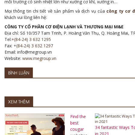
môi trường có sinh nhiệt lớn như xưởng cơ khí, xưởng in…
Mọi thông tin chi tiết về sản phẩm và dịch vụ của
công ty cơ đ
khách vui lòng liên hệ:
CÔNG TY CỔ PHẦN CƠ ĐIỆN LẠNH VÀ THƯƠNG MẠI M&E
Địa chỉ: Số 10/357 Tam Trinh, P. Hoàng Văn Thụ, Q. Hoàng Mai, TP
Tel:
+(84-24) 3 632 1295
Fax:
+(84-24) 3 632 1297
Email: info@megroup.vn
Website:
www.megroup.vn
BÌNH LUẬN
XEM THÊM
Find the
best
34 fantastic Ways T
cougar
in 2021