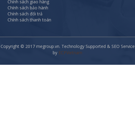
Chính sách giao hàng
Chính sách bảo hành
Chính sách đổi trả
Chính sách thanh toán
Copyright © 2017 megroup.vn. Technology Supported & SEO Service
by
ECPVietnam