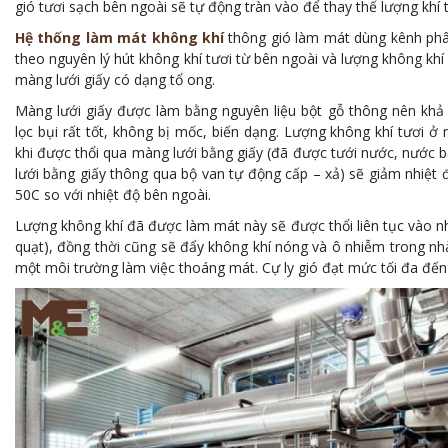
gió tươi sạch bên ngoài sẽ tự động tràn vào để thay thế lượng khí t
Hệ thống làm mát không khí
thông gió làm mát dùng kênh phâ
theo nguyên lý hút không khí tươi từ bên ngoài và lượng không kh
màng lưới giấy có dạng tổ ong.
Màng lưới giấy được làm bằng nguyên liệu bột gỗ thông nên khả
lọc bụi rất tốt, không bị mốc, biến dạng. Lượng không khí tươi ở
khi được thổi qua màng lưới bằng giấy (đã được tưới nước, nước b
lưới bằng giấy thông qua bộ van tự động cấp – xả) sẽ giảm nhiệt
50C so với nhiệt độ bên ngoài.
Lượng không khí đã được làm mát này sẽ được thổi liên tục vào 
quạt), đồng thời cũng sẽ đẩy không khí nóng và ô nhiễm trong nh
một môi trường làm việc thoáng mát. Cự ly gió đạt mức tối đa đế