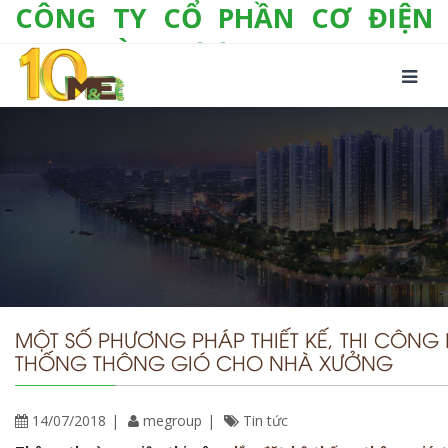
CÔNG TY CỔ PHẦN CƠ ĐIỆN
LẠNH VÀ THƯƠNG MẠI M&E
Số 10/357 Tam Trinh, P. Hoàng Văn Thụ, Q.
Hoàng Mai, TP. Hà Nội
Tel:
+(84-24) 3 632 1295
Hotline:
0904 190 080
Fax:
+(84-24) 3 632 1297
Email:
info@megroup.vn
Website: www.megroup.vn
MỘT SỐ PHƯƠNG PHÁP THIẾT KẾ, THI CÔNG 
THỐNG THÔNG GIÓ CHO NHÀ XƯỞNG
14/07/2018
megroup
Tin tức