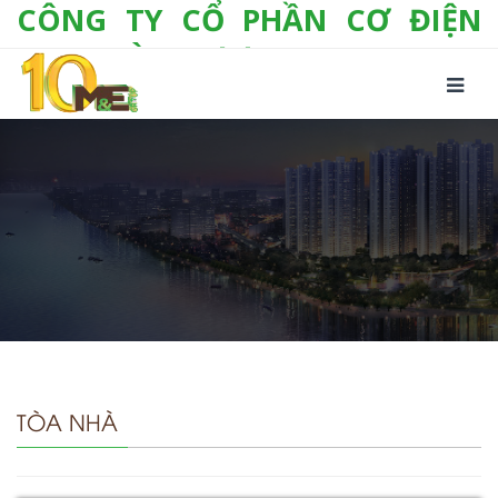
CÔNG TY CỔ PHẦN CƠ ĐIỆN
LẠNH VÀ THƯƠNG MẠI M&E
Số 10/357 Tam Trinh, P. Hoàng Văn Thụ, Q.
Hoàng Mai, TP. Hà Nội
Tel:
+(84-24) 3 632 1295
Hotline:
0904 190 080
Fax:
+(84-24) 3 632 1297
Email:
info@megroup.vn
Website: www.megroup.vn
TÒA NHÀ