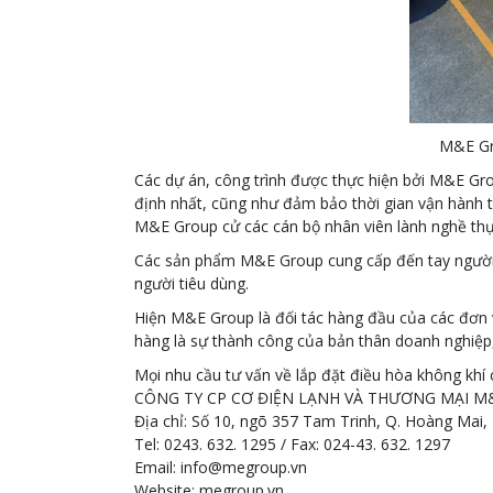
M&E Gro
Các dự án, công trình được thực hiện bởi M&E G
định nhất, cũng như đảm bảo thời gian vận hành t
M&E Group cử các cán bộ nhân viên lành nghề thực 
Các sản phẩm M&E Group cung cấp đến tay người t
người tiêu dùng.
Hiện M&E Group là đối tác hàng đầu của các đơn 
hàng là sự thành công của bản thân doanh nghiệp, 
Mọi nhu cầu tư vấn về lắp đặt điều hòa không khí
CÔNG TY CP CƠ ĐIỆN LẠNH VÀ THƯƠNG MẠI M
Địa chỉ: Số 10, ngõ 357 Tam Trinh, Q. Hoàng Mai,
Tel: 0243. 632. 1295 / Fax: 024-43. 632. 1297
Email: info@megroup.vn
Website: megroup.vn