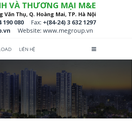
NH VÀ THƯƠNG MẠI M&E
g Văn Thụ, Q. Hoàng Mai, TP. Hà Nội
4 190 080
Fax:
+(84-24) 3 632 1297
.vn
Website: www.megroup.vn
LOAD
LIÊN HỆ