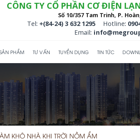
CÔNG TY CỔ PHẦN CƠ ĐIỆN LẠ
Số 10/357 Tam Trinh, P. Hoàn
Tel:
+(84-24) 3 632 1295
Hotline:
090
Email:
info@megroup
SẢN PHẨM
TƯ VẤN
TUYỂN DỤNG
TIN TỨC
DOWN
LÀM KHÔ NHÀ KHI TRỜI NỒM ẨM