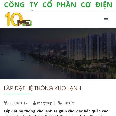
CÔNG TY CỔ PHẦN CƠ ĐIỆN
LẠNH VÀ THƯƠNG MẠI M&E
Số 10/357 Tam Trinh, P. Hoàng Văn Thụ, Q.
Hoàng Mai, TP. Hà Nội
Tel:
+(84-24) 3 632 1295
Hotline:
0904 190 080
Fax:
+(84-24) 3 632 1297
Email:
info@megroup.vn
Website: www.megroup.vn
LẮP ĐẶT HỆ THỐNG KHO LẠNH
06/10/2017
megroup
Tin tức
Lắp đặt hệ thống kho lạnh sẽ giúp cho việc bảo quản các