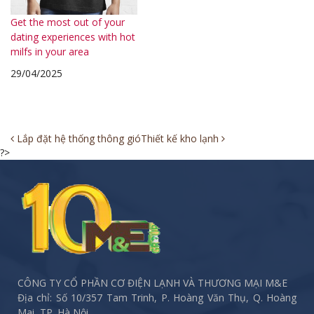
Get the most out of your
dating experiences with hot
milfs in your area
29/04/2025
Post
Lắp đặt hệ thống thông gió
Thiết kế kho lạnh
?>
navigation
CÔNG TY CỔ PHẦN CƠ ĐIỆN LẠNH VÀ THƯƠNG MẠI M&E
Địa chỉ: Số 10/357 Tam Trinh, P. Hoàng Văn Thụ, Q. Hoàng
Mai, TP. Hà Nội