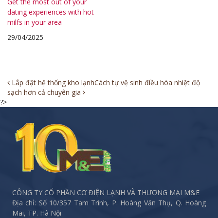
Get the most out of your
dating experiences with hot
milfs in your area
29/04/2025
Post
Lắp đặt hệ thống kho lạnh
Cách tự vệ sinh điều hòa nhiệt độ
sạch hơn cả chuyên gia
navigation
?>
CÔNG TY CỔ PHẦN CƠ ĐIỆN LẠNH VÀ THƯƠNG MẠI M&E
Địa chỉ: Số 10/357 Tam Trinh, P. Hoàng Văn Thụ, Q. Hoàng
Mai, TP. Hà Nội