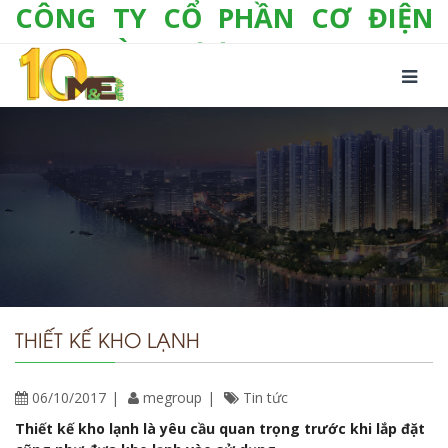
CÔNG TY CỔ PHẦN CƠ ĐIỆN
LẠNH VÀ THƯƠNG MẠI M&E
Số 10/357 Tam Trinh, P. Hoàng Văn Thụ, Q.
Hoàng Mai, TP. Hà Nội
Tel:
+(84-24) 3 632 1295
Hotline:
0904 190 080
Fax:
+(84-24) 3 632 1297
Email:
info@megroup.vn
Website: www.megroup.vn
THIẾT KẾ KHO LẠNH
06/10/2017
megroup
Tin tức
Thiết kế kho lạnh là yêu cầu quan trọng trước khi lắp đặt