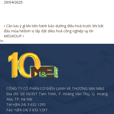
29/04/2025
Post
Cần lưu ý gì khi tiến hành bảo dưỡng điều hoà trước khi bắt
đầu mùa hè
Đơn vị lắp đặt điều hoà công nghiệp uy tín
navigation
MEGROUP
?>
CÔNG TY CỔ PHẦN CƠ ĐIỆN LẠNH VÀ THƯƠNG MẠI M&E
Địa chỉ: Số 10/357 Tam Trinh, P. Hoàng Văn Thụ, Q. Hoàng
Mai, TP. Hà Nội
Tel:
+(84-24) 3 632 1295
Fax:
+(84-24) 3 632 1297