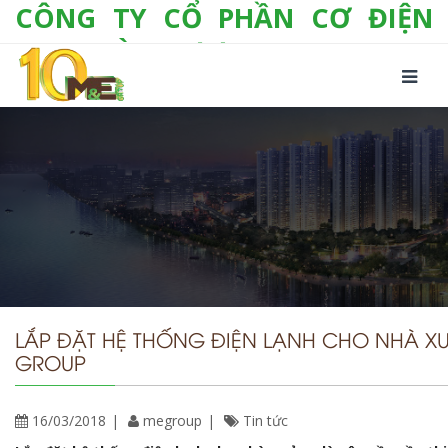
CÔNG TY CỔ PHẦN CƠ ĐIỆN
LẠNH VÀ THƯƠNG MẠI M&E
Số 10/357 Tam Trinh, P. Hoàng Văn Thụ, Q.
Hoàng Mai, TP. Hà Nội
Tel:
+(84-24) 3 632 1295
Hotline:
0904 190 080
Fax:
+(84-24) 3 632 1297
Email:
info@megroup.vn
Website: www.megroup.vn
LẮP ĐẶT HỆ THỐNG ĐIỆN LẠNH CHO NHÀ 
GROUP
16/03/2018
megroup
Tin tức