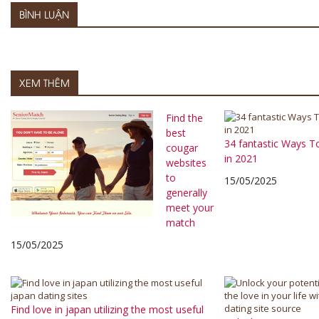
BÌNH LUẬN
XEM THÊM
Find the
best
34 fantastic Ways T
cougar
in 2021
websites
to
15/05/2025
generally
meet your
match
15/05/2025
Find love in japan utilizing the most useful