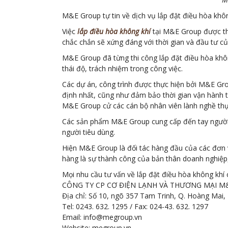
M&E Group tự tin về dịch vụ lắp đặt điều hòa khôn
Việc
lắp điều hòa không khí
tại M&E Group được thự
chắc chắn sẽ xứng đáng với thời gian và đầu tư củ
M&E Group đã từng thi công lắp đặt điều hòa khôn
thái độ, trách nhiệm trong công việc.
Các dự án, công trình được thực hiện bởi M&E G
định nhất, cũng như đảm bảo thời gian vận hành t
M&E Group cử các cán bộ nhân viên lành nghề thực 
Các sản phẩm M&E Group cung cấp đến tay người t
người tiêu dùng.
Hiện M&E Group là đối tác hàng đầu của các đơn 
hàng là sự thành công của bản thân doanh nghiệp, 
Mọi nhu cầu tư vấn về lắp đặt điều hòa không khí
CÔNG TY CP CƠ ĐIỆN LẠNH VÀ THƯƠNG MẠI M
Địa chỉ: Số 10, ngõ 357 Tam Trinh, Q. Hoàng Mai,
Tel: 0243. 632. 1295 / Fax: 024-43. 632. 1297
Email: info@megroup.vn
Website: megroup.vn