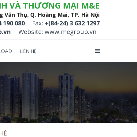
NH VÀ THƯƠNG MẠI M&E
g Văn Thụ, Q. Hoàng Mai, TP. Hà Nội
4 190 080
Fax:
+(84-24) 3 632 1297
.vn
Website: www.megroup.vn
LOAD
LIÊN HỆ
 HÈ