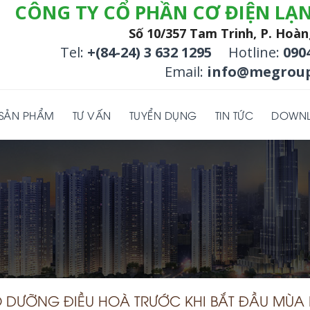
CÔNG TY CỔ PHẦN CƠ ĐIỆN LẠ
Số 10/357 Tam Trinh, P. Hoàn
Tel:
+(84-24) 3 632 1295
Hotline:
090
Email:
info@megroup
SẢN PHẨM
TƯ VẤN
TUYỂN DỤNG
TIN TỨC
DOWN
ẢO DƯỠNG ĐIỀU HOÀ TRƯỚC KHI BẮT ĐẦU MÙA