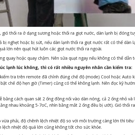
 gió thổi ra ở dạng sương hoặc thổi ra giọt nước, dàn lạnh bị đóng tu
bị nghẹt hoặc bị sứt, nếu dàn lạnh thổi ra giọt nước rất có thể dàn 
á lớn nên quạt hút luôn các giọt nước thổi ra ngoài.
hông quay hoặc quay chậm. Nên sửa quạt ngay nếu không có thể dẫn tớ
c lạnh lúc không, thì có rất nhiều nguyên nhân cần kiểm tra:
iểm tra trên remote đã chỉnh đúng chế độ (mode) Cool hoặc Auto khô
 bật chế độ hẹn giờ (Timer) cũng có thể không lạnh. Nên đọc kỹ h
dễ bằng cách quan sát 2 ống đồng nối vào dàn nóng, cả 2 ống nhỏ và 
bằng nhau khoảng 5-7oC, nhìn bằng mắt 2 ống đều bị ướt). Gió thổi r
vừa phải, độ chênh lệch nhiệt độ so với môi trường càng lớn thì tiêu 
 lệch nhiệt độ quá lớn cũng không tốt cho sức khỏe.