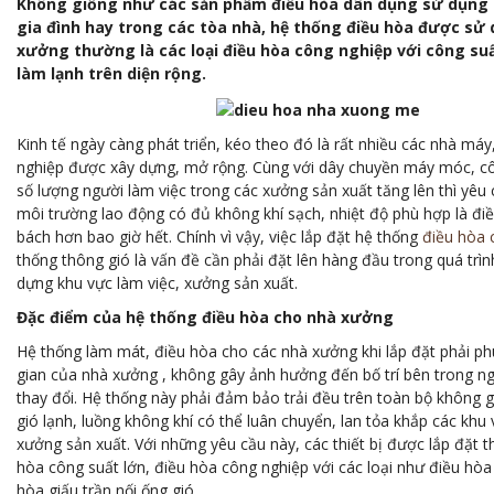
Không giống như các sản phẩm điều hòa dân dụng sử dụng 
gia đình hay trong các tòa nhà, hệ thống điều hòa được sử
xưởng thường là các loại điều hòa công nghiệp với công suấ
làm lạnh trên diện rộng.
Kinh tế ngày càng phát triển, kéo theo đó là rất nhiều các nhà máy
nghiệp được xây dựng, mở rộng. Cùng với dây chuyền máy móc, cô
số lượng người làm việc trong các xưởng sản xuất tăng lên thì yê
môi trường lao động có đủ không khí sạch, nhiệt độ phù hợp là điề
bách hơn bao giờ hết. Chính vì vậy, việc lắp đặt hệ thống
điều hòa 
thống thông gió là vấn đề cần phải đặt lên hàng đầu trong quá trình
dựng khu vực làm việc, xưởng sản xuất.
Đặc điểm của hệ thống điều hòa cho nhà xưởng
Hệ thống làm mát, điều hòa cho các nhà xưởng khi lắp đặt phải p
gian của nhà xưởng , không gây ảnh hưởng đến bố trí bên trong ng
thay đổi. Hệ thống này phải đảm bảo trải đều trên toàn bộ không
gió lạnh, luồng không khí có thể luân chuyển, lan tỏa khắp các kh
xưởng sản xuất. Với những yêu cầu này, các thiết bị được lắp đặt t
hòa công suất lớn, điều hòa công nghiệp với các loại như điều hòa
hòa giấu trần nối ống gió…