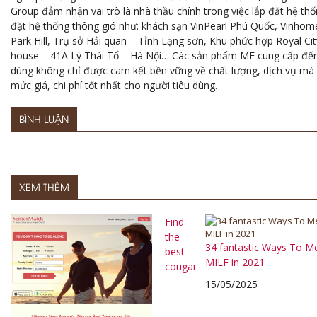
Group đảm nhận vai trò là nhà thầu chính trong việc lắp đặt hệ thố
đặt hệ thống thông gió như: khách sạn VinPearl Phú Quốc, Vinhom
Park Hill, Trụ sở Hải quan – Tỉnh Lạng sơn, Khu phức hợp Royal Cit
house – 41A Lý Thái Tổ – Hà Nội… Các sản phẩm ME cung cấp đến 
dùng không chỉ được cam kết bền vững về chất lượng, dịch vụ m
mức giá, chi phí tốt nhất cho người tiêu dùng.
BÌNH LUẬN
XEM THÊM
Find
the
34 fantastic Ways To Me
best
MILF in 2021
cougar
15/05/2025