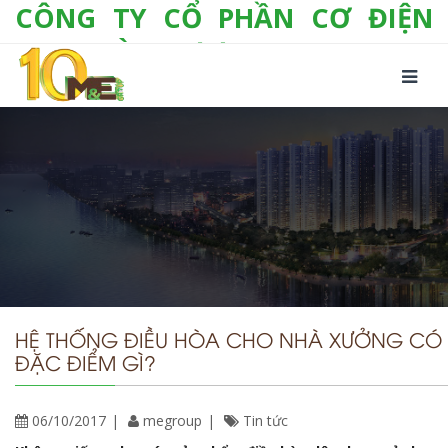
CÔNG TY CỔ PHẦN CƠ ĐIỆN
LẠNH VÀ THƯƠNG MẠI M&E
Số 10/357 Tam Trinh, P. Hoàng Văn Thụ, Q.
Hoàng Mai, TP. Hà Nội
Tel:
+(84-24) 3 632 1295
Hotline:
0904 190 080
Fax:
+(84-24) 3 632 1297
Email:
info@megroup.vn
Website: www.megroup.vn
HỆ THỐNG ĐIỀU HÒA CHO NHÀ XƯỞNG CÓ
ĐẶC ĐIỂM GÌ?
06/10/2017
megroup
Tin tức