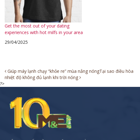
Get the most out of your dating
experiences with hot milfs in your area
29/04/2025
Post
Giúp máy lạnh chạy “khỏe re” mùa nắng nóng
Tại sao điều hòa
nhiệt độ không đủ lạnh khi trời nóng
navigation
?>