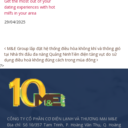
Get the most out of your
dating experiences with hot
milfs in your area
29/04/2025
Post
M&E Group lắp đặt hệ thống điều hòa không khí và thông gió
tại Nhà thi đấu đa năng Quảng Ninh
Tiền điện tăng vụt do sử
navigation
dụng điều hoà không đúng cách trong mùa đông
?>
CÔNG TY CỔ PHẦN CƠ ĐIỆN LẠNH VÀ THƯƠNG MẠI M&E
Địa chỉ: Số 10/357 Tam Trinh, P. Hoàng Văn Thụ, Q. Hoàng