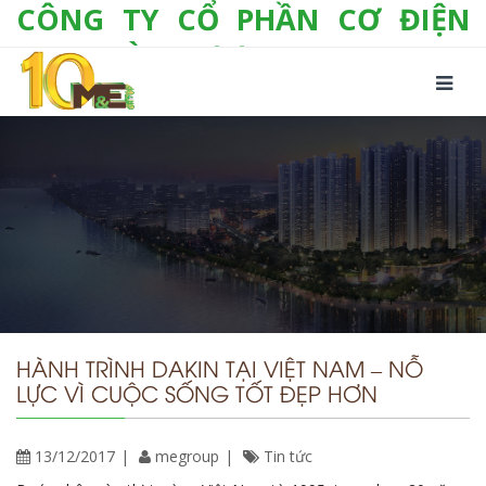
CÔNG TY CỔ PHẦN CƠ ĐIỆN
LẠNH VÀ THƯƠNG MẠI M&E
Số 10/357 Tam Trinh, P. Hoàng Văn Thụ, Q.
Hoàng Mai, TP. Hà Nội
Tel:
+(84-24) 3 632 1295
Hotline:
0904 190 080
Fax:
+(84-24) 3 632 1297
Email:
info@megroup.vn
Website: www.megroup.vn
HÀNH TRÌNH DAKIN TẠI VIỆT NAM – NỖ
LỰC VÌ CUỘC SỐNG TỐT ĐẸP HƠN
13/12/2017
megroup
Tin tức