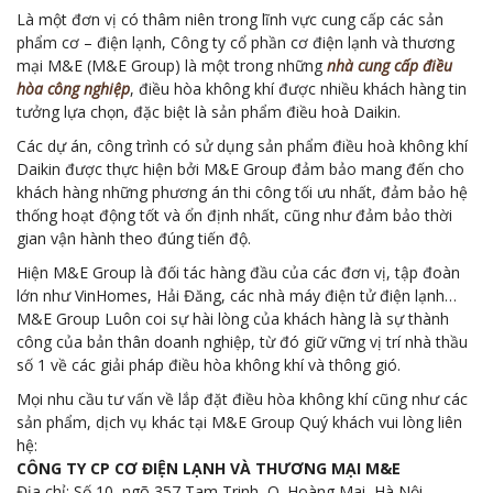
Là một đơn vị có thâm niên trong lĩnh vực cung cấp các sản
phẩm cơ – điện lạnh, Công ty cổ phần cơ điện lạnh và thương
mại M&E (M&E Group) là một trong những
nhà cung cấp điều
hòa công nghiệp
, điều hòa không khí được nhiều khách hàng tin
tưởng lựa chọn, đặc biệt là sản phẩm điều hoà Daikin.
Các dự án, công trình có sử dụng sản phẩm điều hoà không khí
Daikin được thực hiện bởi M&E Group đảm bảo mang đến cho
khách hàng những phương án thi công tối ưu nhất, đảm bảo hệ
thống hoạt động tốt và ổn định nhất, cũng như đảm bảo thời
gian vận hành theo đúng tiến độ.
Hiện M&E Group là đối tác hàng đầu của các đơn vị, tập đoàn
lớn như VinHomes, Hải Đăng, các nhà máy điện tử điện lạnh…
M&E Group Luôn coi sự hài lòng của khách hàng là sự thành
công của bản thân doanh nghiệp, từ đó giữ vững vị trí nhà thầu
số 1 về các giải pháp điều hòa không khí và thông gió.
Mọi nhu cầu tư vấn về lắp đặt điều hòa không khí cũng như các
sản phẩm, dịch vụ khác tại M&E Group Quý khách vui lòng liên
hệ:
CÔNG TY CP CƠ ĐIỆN LẠNH VÀ THƯƠNG MẠI M&E
Địa chỉ: Số 10, ngõ 357 Tam Trinh, Q. Hoàng Mai, Hà Nội