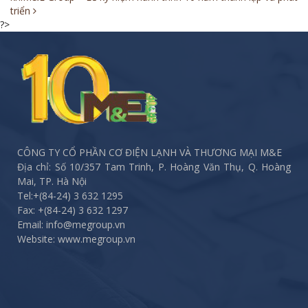
navigation
triển
?>
CÔNG TY CỔ PHẦN CƠ ĐIỆN LẠNH VÀ THƯƠNG MẠI M&E
Địa chỉ: Số 10/357 Tam Trinh, P. Hoàng Văn Thụ, Q. Hoàng
Mai, TP. Hà Nội
Tel:
+(84-24) 3 632 1295
Fax:
+(84-24) 3 632 1297
Email: info@megroup.vn
Website: www.megroup.vn