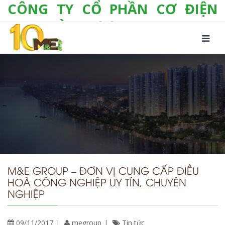
CÔNG TY CỔ PHẦN CƠ ĐIỆN
LẠNH VÀ THƯƠNG MẠI M&E
Số 10/357 Tam Trinh, P. Hoàng Văn Thụ, Q.
Hoàng Mai, TP. Hà Nội
Tel:
+(84-24) 3 632 1295
Hotline:
0904 190 080
Fax:
+(84-24) 3 632 1297
Email:
info@megroup.vn
Website: www.megroup.vn
M&E GROUP – ĐƠN VỊ CUNG CẤP ĐIỀU
HOÀ CÔNG NGHIỆP UY TÍN, CHUYÊN
NGHIỆP
09/11/2017
megroup
Tin tức