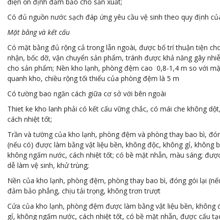
điện ổn định đảm bảo cho sản xuất;
Có đủ nguồn nước sạch đáp ứng yêu cầu vệ sinh theo quy định của
Mặt bằng và kết cấu
Có mặt bằng đủ rộng cả trong lẫn ngoài, được bố trí thuận tiện cho
nhận, bốc dỡ, vận chuyển sản phẩm, tránh được khả năng gây nh
cho sản phẩm; Nền kho lạnh, phòng đệm cao 0,8-1,4 m so với mặ
quanh kho, chiều rộng tối thiểu của phòng đệm là 5 m
Có tường bao ngăn cách giữa cơ sở với bên ngoài
Thiet ke kho lanh phải có kết cấu vững chắc, có mái che không dộ
cách nhiệt tốt;
Trần và tường của kho lạnh, phòng đệm và phòng thay bao bì, đóng
(nếu có) được làm bằng vật liệu bền, không độc, không gỉ, không 
không ngấm nước, cách nhiệt tốt; có bề mặt nhẵn, màu sáng; đượ
dễ làm vệ sinh, khử trùng;
Nền của kho lạnh, phòng đệm, phòng thay bao bì, đóng gói lại (nế
đảm bảo phẳng, chịu tải trọng, không trơn trượt
Cửa của kho lạnh, phòng đệm được làm bằng vật liệu bền, không 
gỉ, không ngấm nước, cách nhiệt tốt, có bề mặt nhẵn, được cấu tạ