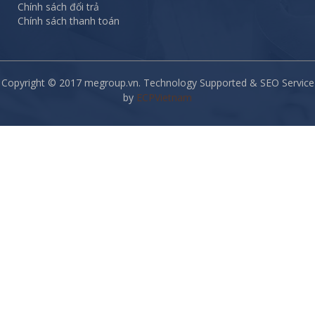
Chính sách đổi trả
Chính sách thanh toán
Copyright © 2017 megroup.vn. Technology Supported & SEO Service
by
ECPVietnam