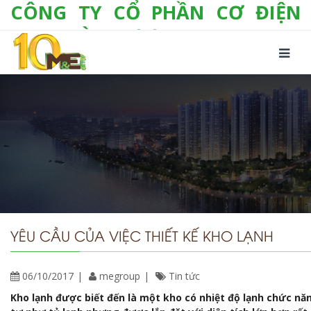
CÔNG TY CỔ PHẦN CƠ ĐIỆN
LẠNH VÀ THƯƠNG MẠI M&E
Số 10/357 Tam Trinh, P. Hoàng Văn Thụ, Q.
Hoàng Mai, TP. Hà Nội
Tel:
+(84-24) 3 632 1295
Hotline:
0904 190 080
Fax:
+(84-24) 3 632 1297
Email:
info@megroup.vn
Website: www.megroup.vn
YÊU CẦU CỦA VIỆC THIẾT KẾ KHO LẠNH
06/10/2017
megroup
Tin tức
Kho lạnh được biết đến là một kho có nhiệt độ lạnh chức nă