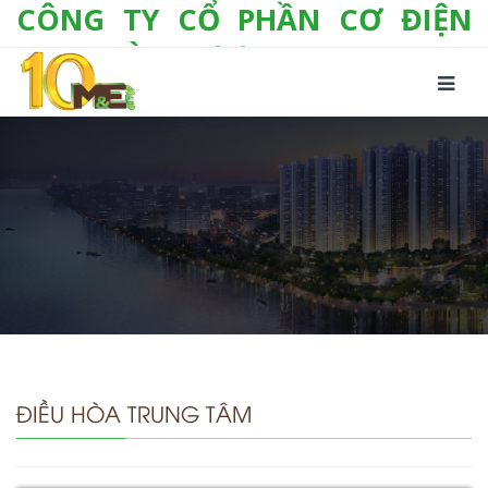
CÔNG TY CỔ PHẦN CƠ ĐIỆN
LẠNH VÀ THƯƠNG MẠI M&E
Số 10/357 Tam Trinh, P. Hoàng Văn Thụ, Q.
Hoàng Mai, TP. Hà Nội
Tel:
+(84-24) 3 632 1295
Hotline:
0904 190 080
Fax:
+(84-24) 3 632 1297
Email:
info@megroup.vn
Website: www.megroup.vn
ĐIỀU HÒA TRUNG TÂM