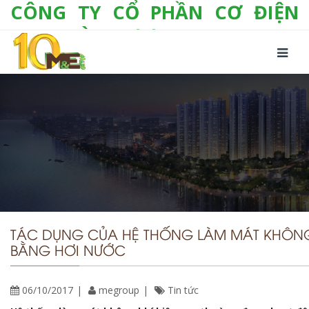
CÔNG TY CỔ PHẦN CƠ ĐIỆN
LẠNH VÀ THƯƠNG MẠI M&E
Số 10/357 Tam Trinh, P. Hoàng Văn Thụ, Q.
Hoàng Mai, TP. Hà Nội
Tel:
+(84-24) 3 632 1295
Hotline:
0904 190 080
Fax:
+(84-24) 3 632 1297
Email:
info@megroup.vn
Website: www.megroup.vn
TÁC DỤNG CỦA HỆ THỐNG LÀM MÁT KHÔNG
BẰNG HƠI NƯỚC
06/10/2017
megroup
Tin tức