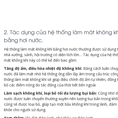
2. Tác dụng của hệ thống làm mát không kh
bằng hơi nước.
Hệ thống làm mát không khí bằng hơi nước thường được sử dụng t
nhà xưởng, sảnh, hội trường có diện tích lớn… Tác dụng của hệ th
mát không khí này có thể kể đến bao gồm:
Tăng độ ẩm, điều hòa nhiệt độ không khí:
Bằng cách luân chu
nước đã làm mát nhờ hệ thống ống dẫn lắp âm trong cấu trúc công
thống làm mát không khí sẽ giúp điều chỉnh độ ẩm tự nhiên, đồng t
bỏ các điểm nóng do tác động của thời tiết bên ngoài.
Làm sạch không khí, loại bỏ tối đa lượng bụi bẩn:
Cũng nhờ d
nước được luân chuyển thường xuyên nên lượng bụi bẩn trong khô
cũng sẽ được loại bỏ, giúp tạo một bầu không khí trong lành, đảm
khỏe cho người sử dụng.
Xem thêm
:
lắp đặt điện lạnh
,
nhà thầu cơ điện lạnh