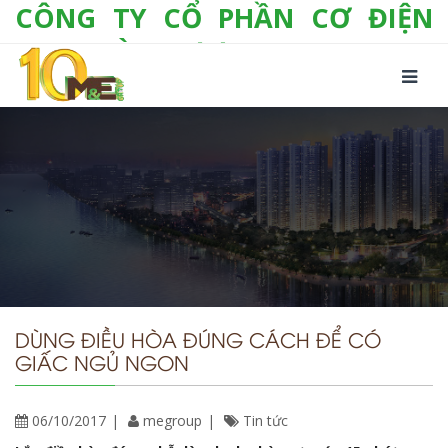
CÔNG TY CỔ PHẦN CƠ ĐIỆN
LẠNH VÀ THƯƠNG MẠI M&E
Số 10/357 Tam Trinh, P. Hoàng Văn Thụ, Q.
Hoàng Mai, TP. Hà Nội
Tel:
+(84-24) 3 632 1295
Hotline:
0904 190 080
Fax:
+(84-24) 3 632 1297
Email:
info@megroup.vn
Website: www.megroup.vn
DÙNG ĐIỀU HÒA ĐÚNG CÁCH ĐỂ CÓ
GIẤC NGỦ NGON
06/10/2017
megroup
Tin tức