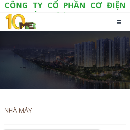
CÔNG TY CỔ PHẦN CƠ ĐIỆN
LẠNH VÀ THƯƠNG MẠI M&E
Số 10/357 Tam Trinh, P. Hoàng Văn Thụ, Q.
Hoàng Mai, TP. Hà Nội
Tel:
+(84-24) 3 632 1295
Hotline:
0904 190 080
Fax:
+(84-24) 3 632 1297
Email:
info@megroup.vn
Website: www.megroup.vn
NHÀ MÁY