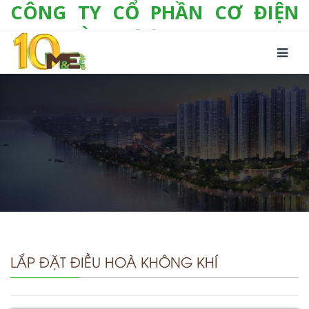
CÔNG TY CỔ PHẦN CƠ ĐIỆN
LẠNH VÀ THƯƠNG MẠI M&E
Số 10/357 Tam Trinh, P. Hoàng Văn Thụ, Q.
Hoàng Mai, TP. Hà Nội
Tel:
+(84-24) 3 632 1295
Hotline:
0904 190 080
Fax:
+(84-24) 3 632 1297
Email:
info@megroup.vn
Website: www.megroup.vn
LẮP ĐẶT ĐIỀU HOÀ KHÔNG KHÍ