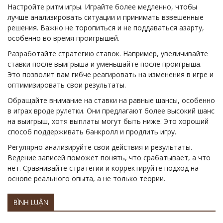
Настройте ритм игры. Играйте более медленно, чтобы
лучше анализировать ситуации и принимать взвешенные
решения. Важно не торопиться и не поддаваться азарту,
особенно во время проигрышей.
Разработайте стратегию ставок. Например, увеличивайте
ставки после выигрыша и уменьшайте после проигрыша.
Это позволит вам гибче реагировать на изменения в игре и
оптимизировать свои результаты.
Обращайте внимание на ставки на равные шансы, особенно
в играх вроде рулетки. Они предлагают более высокий шанс
на выигрыш, хотя выплаты могут быть ниже. Это хороший
способ поддерживать банкролл и продлить игру.
Регулярно анализируйте свои действия и результаты.
Ведение записей поможет понять, что срабатывает, а что
нет. Сравнивайте стратегии и корректируйте подход на
основе реального опыта, а не только теории.
BÌNH LUẬN