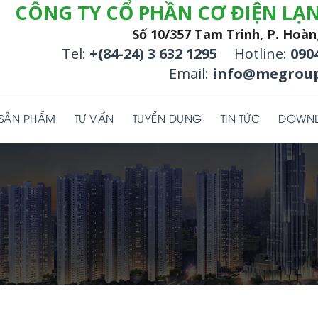
CÔNG TY CỔ PHẦN CƠ ĐIỆN LẠ
Số 10/357 Tam Trinh, P. Hoàn
Tel:
+(84-24) 3 632 1295
Hotline:
090
Email:
info@megroup
SẢN PHẨM
TƯ VẤN
TUYỂN DỤNG
TIN TỨC
DOWN