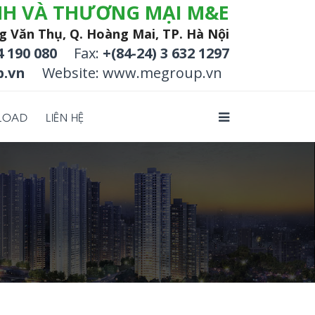
NH VÀ THƯƠNG MẠI M&E
g Văn Thụ, Q. Hoàng Mai, TP. Hà Nội
4 190 080
Fax:
+(84-24) 3 632 1297
.vn
Website: www.megroup.vn
LOAD
LIÊN HỆ