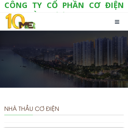
CÔNG TY CỔ PHẦN CƠ ĐIỆN
LẠNH VÀ THƯƠNG MẠI M&E
Số 10/357 Tam Trinh, P. Hoàng Văn Thụ, Q.
Hoàng Mai, TP. Hà Nội
Tel:
+(84-24) 3 632 1295
Hotline:
0904 190 080
Fax:
+(84-24) 3 632 1297
Email:
info@megroup.vn
Website: www.megroup.vn
NHÀ THẦU CƠ ĐIỆN