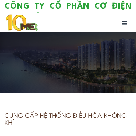
CÔNG TY CỔ PHẦN CƠ ĐIỆN
LẠNH VÀ THƯƠNG MẠI M&E
Số 10/357 Tam Trinh, P. Hoàng Văn Thụ, Q.
Hoàng Mai, TP. Hà Nội
Tel:
+(84-24) 3 632 1295
Hotline:
0904 190 080
Fax:
+(84-24) 3 632 1297
Email:
info@megroup.vn
Website: www.megroup.vn
CUNG CẤP HỆ THỐNG ĐIỀU HÒA KHÔNG
KHÍ