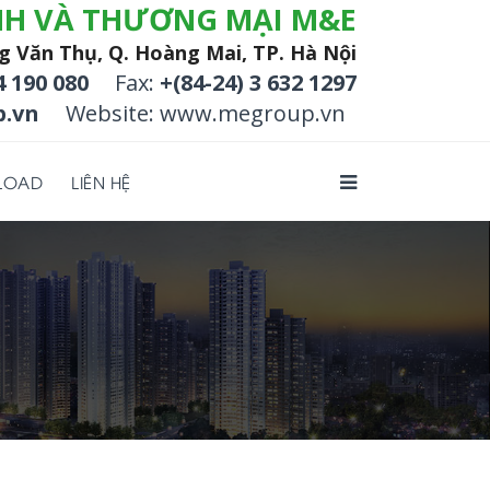
NH VÀ THƯƠNG MẠI M&E
g Văn Thụ, Q. Hoàng Mai, TP. Hà Nội
4 190 080
Fax:
+(84-24) 3 632 1297
.vn
Website: www.megroup.vn
LOAD
LIÊN HỆ