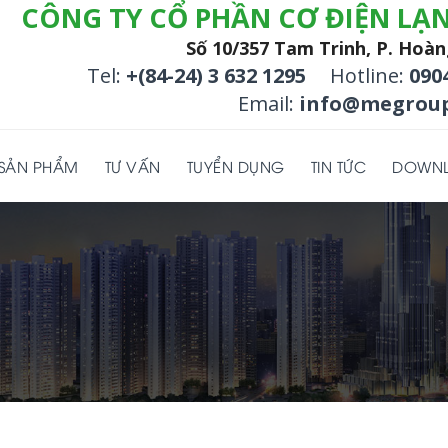
CÔNG TY CỔ PHẦN CƠ ĐIỆN LẠ
Số 10/357 Tam Trinh, P. Hoàn
Tel:
+(84-24) 3 632 1295
Hotline:
090
Email:
info@megroup
SẢN PHẨM
TƯ VẤN
TUYỂN DỤNG
TIN TỨC
DOWN