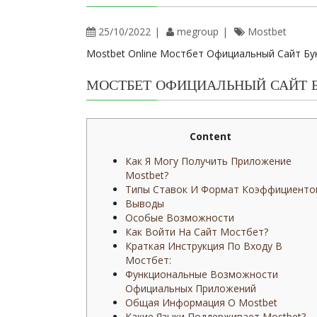
25/10/2022
megroup
Mostbet
Mostbet Online Мостбет Официальный Сайт Бу
МОСТБЕТ ОФИЦИАЛЬНЫЙ САЙТ 
Content
Как Я Могу Получить Приложение
Mostbet?
Типы Ставок И Формат Коэффициенто
Выводы
Особые Возможности
Как Войти На Сайт Мостбет?
Краткая Инструкция По Входу В
Мостбет:
Функциональные Возможности
Официальных Приложений
Общая Информация О Mostbet
Какие Языки Поддерживает Mostbet?