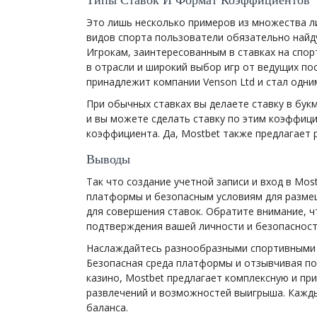
Это лишь несколько примеров из множества ли
видов спорта пользователи обязательно найду
Игрокам, заинтересованным в ставках на спор
в отрасли и широкий выбор игр от ведущих пост
принадлежит компании Venson Ltd и стал одни
При обычных ставках вы делаете ставку в бук
и вы можете сделать ставку по этим коэффици
коэффициента. Да, Mostbet также предлагает ря
Выводы
Так что создание учетной записи и вход в Mos
платформы и безопасным условиям для размещ
для совершения ставок. Обратите внимание, 
подтверждения вашей личности и безопасност
Наслаждайтесь разнообразными спортивными с
Безопасная среда платформы и отзывчивая по
казино, Mostbet предлагает комплексную и п
развлечений и возможностей выигрыша. Кажды
баланса.