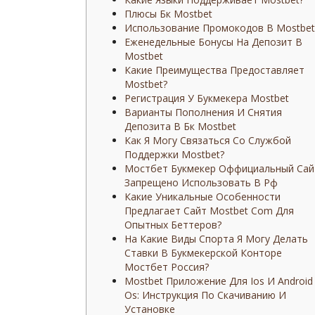
Плюсы Бк Mostbet
Использование Промокодов В Mostbet
Еженедельные Бонусы На Депозит В
Mostbet
Какие Преимущества Предоставляет
Mostbet?
Регистрация У Букмекера Mostbet
Варианты Пополнения И Снятия
Депозита В Бк Mostbet
Как Я Могу Связаться Со Службой
Поддержки Mostbet?
Мостбет Букмекер Оффициальный Сай
Запрещено Использовать В Рф
Какие Уникальные Особенности
Предлагает Сайт Mostbet Com Для
Опытных Беттеров?
На Какие Виды Спорта Я Могу Делать
Ставки В Букмекерской Конторе
Мостбет Россия?
Mostbet Приложение Для Ios И Android
Os: Инструкция По Скачиванию И
Установке