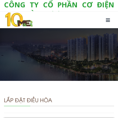
CÔNG TY CỔ PHẦN CƠ ĐIỆN
LẠNH VÀ THƯƠNG MẠI M&E
Số 10/357 Tam Trinh, P. Hoàng Văn Thụ, Q.
Hoàng Mai, TP. Hà Nội
Tel:
+(84-24) 3 632 1295
Hotline:
0904 190 080
Fax:
+(84-24) 3 632 1297
Email:
info@megroup.vn
Website: www.megroup.vn
LẮP ĐẶT ĐIỀU HÒA