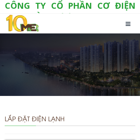
CÔNG TY CỔ PHẦN CƠ ĐIỆN
LẠNH VÀ THƯƠNG MẠI M&E
Số 10/357 Tam Trinh, P. Hoàng Văn Thụ, Q.
Hoàng Mai, TP. Hà Nội
Tel:
+(84-24) 3 632 1295
Hotline:
0904 190 080
Fax:
+(84-24) 3 632 1297
Email:
info@megroup.vn
Website: www.megroup.vn
LẮP ĐẶT ĐIỆN LẠNH