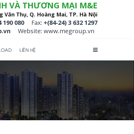
NH VÀ THƯƠNG MẠI M&E
g Văn Thụ, Q. Hoàng Mai, TP. Hà Nội
4 190 080
Fax:
+(84-24) 3 632 1297
.vn
Website: www.megroup.vn
LOAD
LIÊN HỆ