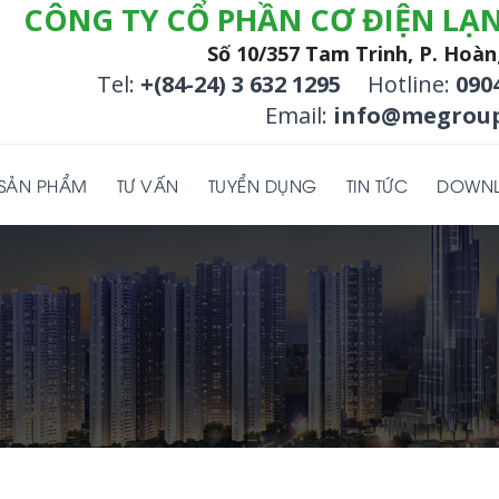
CÔNG TY CỔ PHẦN CƠ ĐIỆN LẠ
Số 10/357 Tam Trinh, P. Hoàn
Tel:
+(84-24) 3 632 1295
Hotline:
090
Email:
info@megroup
SẢN PHẨM
TƯ VẤN
TUYỂN DỤNG
TIN TỨC
DOWN